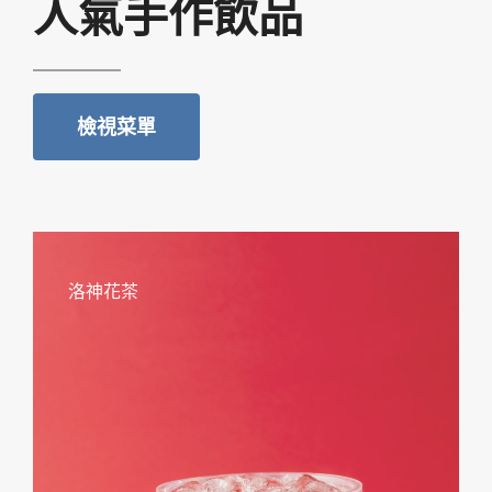
人氣手作飲品
檢視菜單
洛神花茶