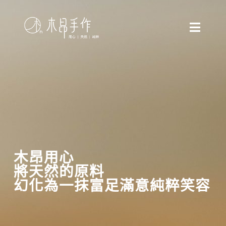
Skip
to
Toggle
content
Naviga
品牌首頁
堅持嚴選
最新消息
木昂用心
全台門市
將天然的原料
幻化為一抹富足滿意純粹笑容
加盟合作