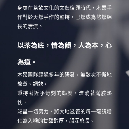
身處在茶飲文化的文藝復興時代，木昂手
作對於天然手作的堅持，已然成為悠然綿
長的清流。
以茶為底，情為韻，人為本，心
為道。
木昂團隊經過多年的研發，無數次不懈地
熬煮、調飲，
秉持著近乎苛刻的態度，流淌著滿腔熱
忱，
竭盡一切努力，將大地滋養的每一毫餽贈
化為入喉的甘甜醇厚，韻深悠長。