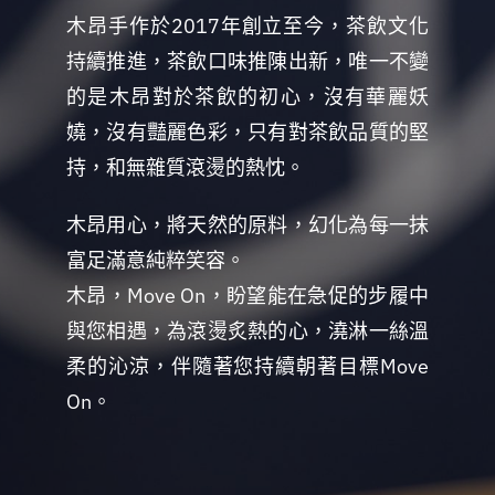
木昂手作於2017年創立至今，
茶飲文化
持續推進，茶飲口味推陳出新，唯一不變
的是木昂對於茶飲的初心，沒有華麗妖
嬈，沒有豔麗色彩，只有對茶飲品質的堅
持，和無雜質滾燙的熱忱。
木昂用心，將天然的原料，幻化為每一抹
富足滿意純粹笑容。
木昂，Move On，盼望能在急促的步履中
與您相遇，為滾燙炙熱的心，澆淋一絲溫
柔的沁涼，伴隨著您持續朝著目標Move
On。