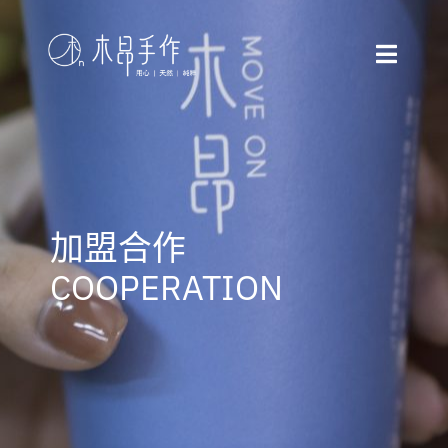
Skip
to
Toggle
content
Naviga
品牌首頁
堅持嚴選
加盟合作
最新消息
COOPERATION
全台門市
加盟合作