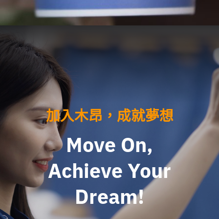
Facebook
Instagram
加入木昂，成就夢想
Move On,
Achieve Your
Dream!